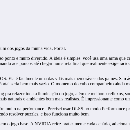
 um dos jogos da minha vida. Portal.
ao ponto e muito divertido. A ideia é simples. você usa uma arma que c
inando aos poucos até chegar numa reta final que realmente exige raci
DOS. Ela é facilmente uma das vilãs mais memoráveis dos games. Sarcás
Portal seria bem mais vazio. O momento do cubo companheiro ainda me 
ng pra refazer toda a iluminação do jogo, além de melhorar reflexos, so
 mais naturais e ambientes bem mais realistas. É impressionante como u
 sofre muito na perfomance.. Precisei usar DLSS no modo Performance p
endo resolver puzzles, e isso funciona muito bem.
tem o jogo base. A NVIDIA refez praticamente cada cenário, adicionan