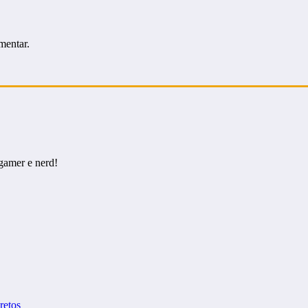
mentar.
gamer e nerd!
cretos