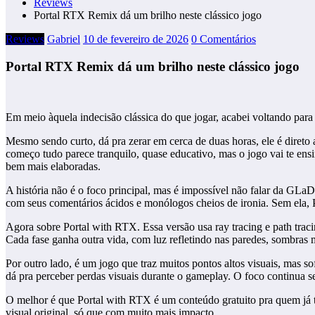
Reviews
Portal RTX Remix dá um brilho neste clássico jogo
Reviews
Gabriel
10 de fevereiro de 2026
0 Comentários
Portal RTX Remix dá um brilho neste clássico jogo
Em meio àquela indecisão clássica do que jogar, acabei voltando para
Mesmo sendo curto, dá pra zerar em cerca de duas horas, ele é direto 
começo tudo parece tranquilo, quase educativo, mas o jogo vai te ens
bem mais elaboradas.
A história não é o foco principal, mas é impossível não falar da GLa
com seus comentários ácidos e monólogos cheios de ironia. Sem ela, 
Agora sobre Portal with RTX. Essa versão usa ray tracing e path traci
Cada fase ganha outra vida, com luz refletindo nas paredes, sombras
Por outro lado, é um jogo que traz muitos pontos altos visuais, mas
dá pra perceber perdas visuais durante o gameplay. O foco continua s
O melhor é que Portal with RTX é um conteúdo gratuito pra quem já 
visual original, só que com muito mais impacto.