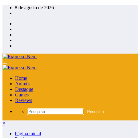
Pular
8 de agosto de 2026
para
o
conteúdo
Home
Animês
Destaque
Games
Reviews
×
Página inicial