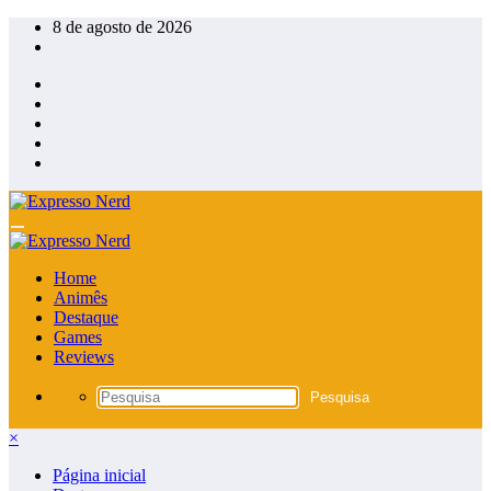
Pular
8 de agosto de 2026
para
o
conteúdo
Home
Animês
Destaque
Games
Reviews
×
Página inicial