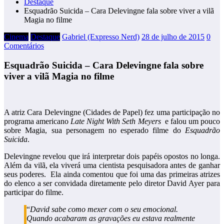
Destaque
Esquadrão Suicida – Cara Delevingne fala sobre viver a vilã
Magia no filme
Cinema
Destaque
Gabriel (Expresso Nerd)
28 de julho de 2015
0
Comentários
Esquadrão Suicida – Cara Delevingne fala sobre
viver a vilã Magia no filme
A atriz Cara Delevingne (Cidades de Papel) fez uma participação no
programa americano
Late Night With Seth Meyers
e falou um pouco
sobre Magia, sua personagem no esperado filme do
Esquadrão
Suicida
.
Delevingne revelou que irá interpretar dois papéis opostos no longa.
Além da vilã, ela viverá uma cientista pesquisadora antes de ganhar
seus poderes. Ela ainda comentou que foi uma das primeiras atrizes
do elenco a ser convidada diretamente pelo diretor David Ayer para
participar do filme.
“
David sabe como mexer com o seu emocional.
Quando acabaram as gravações eu estava realmente