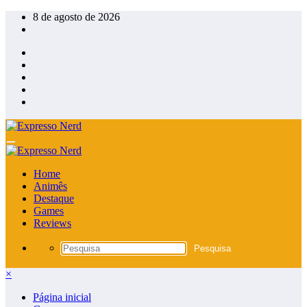
Pular
8 de agosto de 2026
para
o
conteúdo
Home
Animês
Destaque
Games
Reviews
×
Página inicial