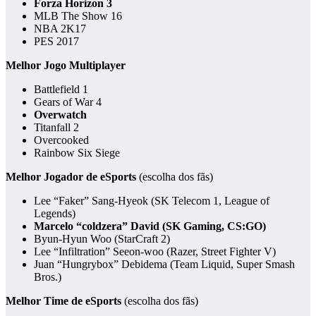
Forza Horizon 3
MLB The Show 16
NBA 2K17
PES 2017
Melhor Jogo Multiplayer
Battlefield 1
Gears of War 4
Overwatch
Titanfall 2
Overcooked
Rainbow Six Siege
Melhor Jogador de eSports
(escolha dos fãs)
Lee “Faker” Sang-Hyeok (SK Telecom 1, League of
Legends)
Marcelo “coldzera” David (SK Gaming, CS:GO)
Byun-Hyun Woo (StarCraft 2)
Lee “Infiltration” Seeon-woo (Razer, Street Fighter V)
Juan “Hungrybox” Debidema (Team Liquid, Super Smash
Bros.)
Melhor Time de eSports
(escolha dos fãs)