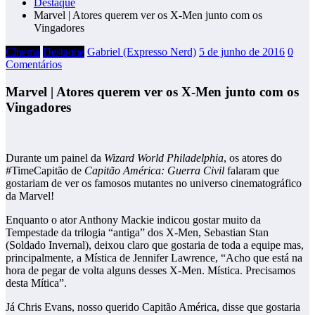
Destaque
Marvel | Atores querem ver os X-Men junto com os
Vingadores
Cinema
Destaque
Gabriel (Expresso Nerd)
5 de junho de 2016
0
Comentários
Marvel | Atores querem ver os X-Men junto com os
Vingadores
Durante um painel da
Wizard World Philadelphia
, os atores do
#TimeCapitão de
Capitão América: Guerra Civil
falaram que
gostariam de ver os famosos mutantes no universo cinematográfico
da Marvel!
Enquanto o ator Anthony Mackie indicou gostar muito da
Tempestade da trilogia “antiga” dos X-Men, Sebastian Stan
(Soldado Invernal), deixou claro que gostaria de toda a equipe mas,
principalmente, a Mística de Jennifer Lawrence, “Acho que está na
hora de pegar de volta alguns desses X-Men. Mística. Precisamos
desta Mítica”.
Já Chris Evans, nosso querido Capitão América, disse que gostaria