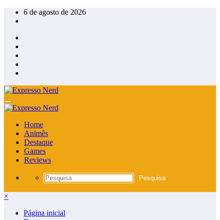
Pular
6 de agosto de 2026
para
o
conteúdo
Home
Animês
Destaque
Games
Reviews
×
Página inicial