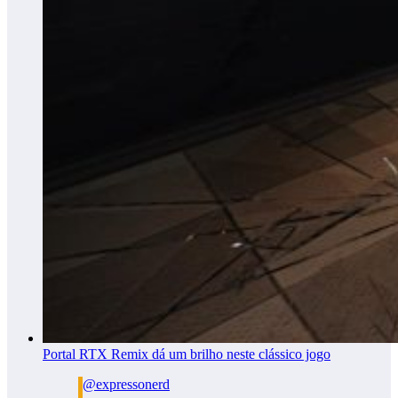
Portal RTX Remix dá um brilho neste clássico jogo
@expressonerd