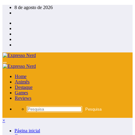
Pular
8 de agosto de 2026
para
o
conteúdo
Home
Animês
Destaque
Games
Reviews
×
Página inicial