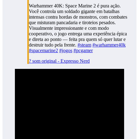
Warhammer 40K: Space Marine 2 é pura ação.
Você controla um soldado gigante em batalhas
intensas contra hordas de monstros, com combates
que misturam pancadaria e tiroteios pesados.
Visualmente impressionante e com modo
cooperativo, o jogo entrega uma experiência épica
e direta ao ponto — feita pra quem só quer lutar e
destruir tudo pela frente.
#steam
#warhammer40k
#spacemarine2
#jogos
#pcgamer
? som original - Expresso Nerd