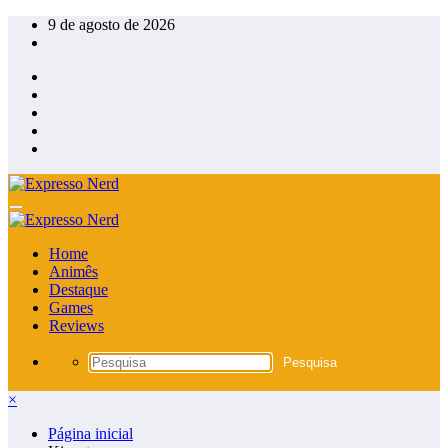
Pular
9 de agosto de 2026
para
o
conteúdo
Home
Animês
Destaque
Games
Reviews
×
Página inicial