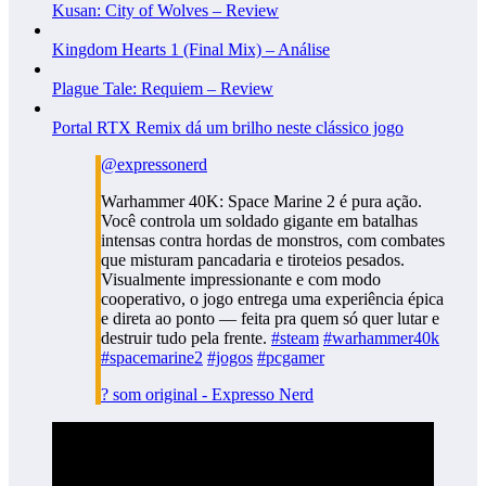
Kusan: City of Wolves – Review
Kingdom Hearts 1 (Final Mix) – Análise
Plague Tale: Requiem – Review
Portal RTX Remix dá um brilho neste clássico jogo
@expressonerd
Warhammer 40K: Space Marine 2 é pura ação.
Você controla um soldado gigante em batalhas
intensas contra hordas de monstros, com combates
que misturam pancadaria e tiroteios pesados.
Visualmente impressionante e com modo
cooperativo, o jogo entrega uma experiência épica
e direta ao ponto — feita pra quem só quer lutar e
destruir tudo pela frente.
#steam
#warhammer40k
#spacemarine2
#jogos
#pcgamer
? som original - Expresso Nerd