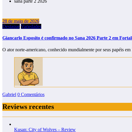
sana parte 2 2026
28 de maio de 2026
Destaque
Variedades
Giancarlo Esposito é confirmado no Sana 2026 Parte 2 em Fortal
O ator norte-americano, conhecido mundialmente por seus papéis em
Gabriel
0 Comentários
Reviews recentes
Kusan: City of Wolves – Review