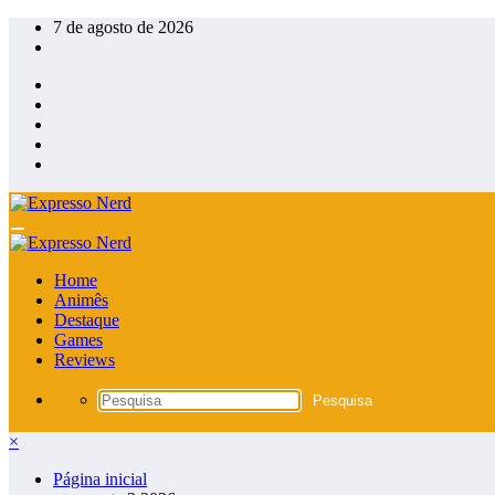
Pular
7 de agosto de 2026
para
o
conteúdo
Home
Animês
Destaque
Games
Reviews
×
Página inicial