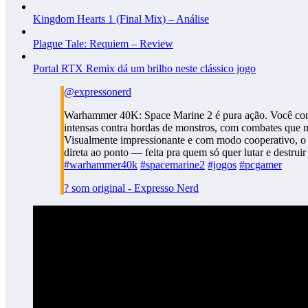
Kingdom Hearts 1 (Final Mix) – Análise
Plague Tale: Requiem – Review
Portal RTX Remix dá um brilho neste clássico jogo
@expressonerd
Warhammer 40K: Space Marine 2 é pura ação. Você cont
intensas contra hordas de monstros, com combates que m
Visualmente impressionante e com modo cooperativo, o 
direta ao ponto — feita pra quem só quer lutar e destruir
#warhammer40k
#spacemarine2
#jogos
#pcgamer
? som original - Expresso Nerd