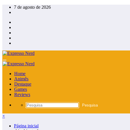
Pular
7 de agosto de 2026
para
o
conteúdo
Home
Animês
Destaque
Games
Reviews
×
Página inicial