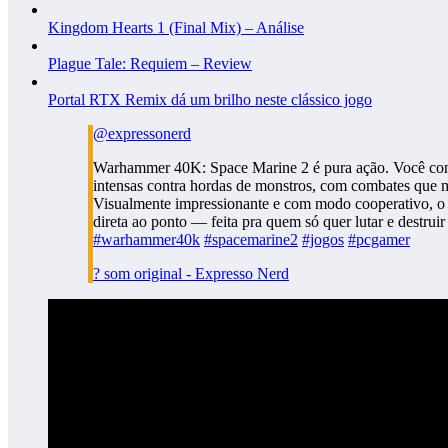
Kingdom Hearts 1 (Final Mix) – Análise
Plague Tale: Requiem – Review
Portal RTX Remix dá um brilho neste clássico jogo
@expressonerd
Warhammer 40K: Space Marine 2 é pura ação. Você cont
intensas contra hordas de monstros, com combates que m
Visualmente impressionante e com modo cooperativo, o 
direta ao ponto — feita pra quem só quer lutar e destruir
#warhammer40k
#spacemarine2
#jogos
#pcgamer
? som original - Expresso Nerd