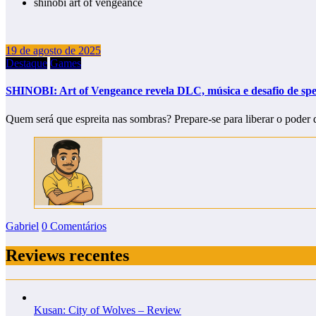
shinobi art of vengeance
19 de agosto de 2025
Destaque
Games
SHINOBI: Art of Vengeance revela DLC, música e desafio de sp
Quem será que espreita nas sombras? Prepare-se para liberar o poder
Gabriel
0 Comentários
Reviews recentes
Kusan: City of Wolves – Review