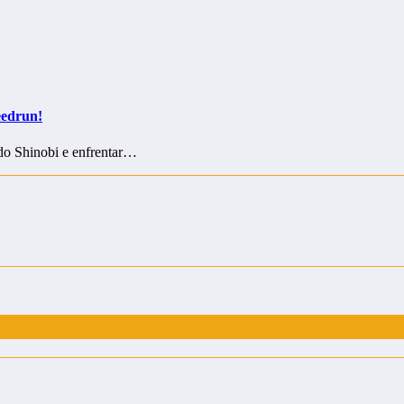
eedrun!
 do Shinobi e enfrentar…