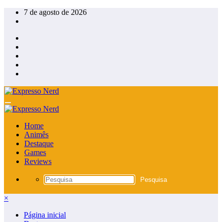
Pular
7 de agosto de 2026
para
o
conteúdo
Home
Animês
Destaque
Games
Reviews
×
Página inicial