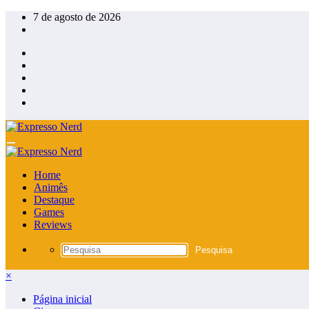
Pular
7 de agosto de 2026
para
o
conteúdo
Home
Animês
Destaque
Games
Reviews
×
Página inicial