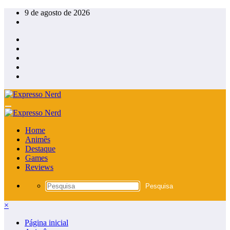
Pular
9 de agosto de 2026
para
o
conteúdo
Home
Animês
Destaque
Games
Reviews
×
Página inicial