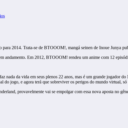
ios
ulo para 2014. Trata-se de BTOOOM!, mangá seinen de Inoue Junya pu
ua em andamento. Em 2012, BTOOOM! rendeu um anime com 12 episódio
não faz nada da vida em seus plenos 22 anos, mas é um grande jogad
al do jogo, e agora terá que sobreviver os perigos do mundo virtual, s
erland, provavelmente vai se empolgar com essa nova aposta no gêner