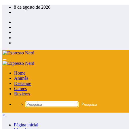
Pular
8 de agosto de 2026
para
o
conteúdo
Home
Animês
Destaque
Games
Reviews
×
Página inicial