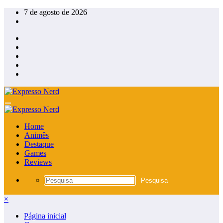
Pular
7 de agosto de 2026
para
o
conteúdo
Home
Animês
Destaque
Games
Reviews
×
Página inicial