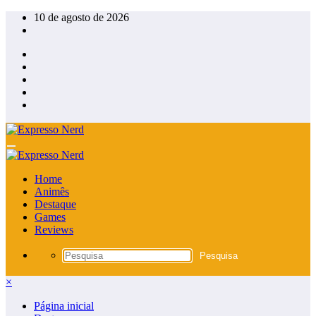
Pular
10 de agosto de 2026
para
o
conteúdo
Home
Animês
Destaque
Games
Reviews
×
Página inicial