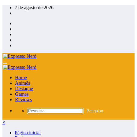
Pular
7 de agosto de 2026
para
o
conteúdo
Home
Animês
Destaque
Games
Reviews
×
Página inicial