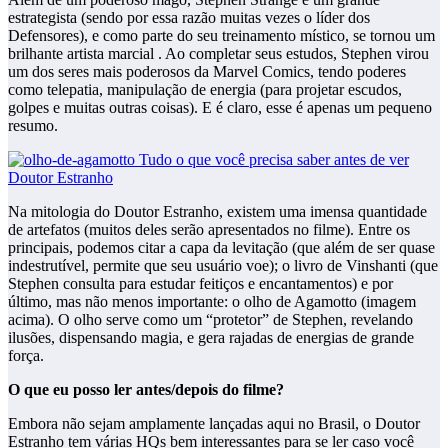
estrategista (sendo por essa razão muitas vezes o líder dos
Defensores), e como parte do seu treinamento místico, se tornou um
brilhante artista marcial . Ao completar seus estudos, Stephen virou
um dos seres mais poderosos da Marvel Comics, tendo poderes
como telepatia, manipulação de energia (para projetar escudos,
golpes e muitas outras coisas). E é claro, esse é apenas um pequeno
resumo.
Na mitologia do Doutor Estranho, existem uma imensa quantidade
de artefatos (muitos deles serão apresentados no filme). Entre os
principais, podemos citar a capa da levitação (que além de ser quase
indestrutível, permite que seu usuário voe); o livro de Vinshanti (que
Stephen consulta para estudar feitiços e encantamentos) e por
último, mas não menos importante: o olho de Agamotto (imagem
acima). O olho serve como um “protetor” de Stephen, revelando
ilusões, dispensando magia, e gera rajadas de energias de grande
força.
O que eu posso ler antes/depois do filme?
Embora não sejam amplamente lançadas aqui no Brasil, o Doutor
Estranho tem várias HQs bem interessantes para se ler caso você