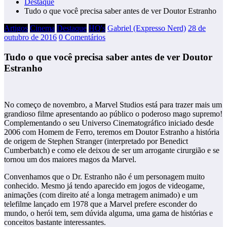
Destaque
Tudo o que você precisa saber antes de ver Doutor Estranho
Artigos
Cinema
Destaque
HQ's
Gabriel (Expresso Nerd)
28 de
outubro de 2016
0 Comentários
Tudo o que você precisa saber antes de ver Doutor
Estranho
No começo de novembro, a Marvel Studios está para trazer mais um
grandioso filme apresentando ao público o poderoso mago supremo!
Complementando o seu Universo Cinematográfico iniciado desde
2006 com Homem de Ferro, teremos em Doutor Estranho a história
de origem de Stephen Stranger (interpretado por Benedict
Cumberbatch) e como ele deixou de ser um arrogante cirurgião e se
tornou um dos maiores magos da Marvel.
Convenhamos que o Dr. Estranho não é um personagem muito
conhecido. Mesmo já tendo aparecido em jogos de videogame,
animações (com direito até a longa metragem animado) e um
telefilme lançado em 1978 que a Marvel prefere esconder do
mundo, o herói tem, sem dúvida alguma, uma gama de histórias e
conceitos bastante interessantes.