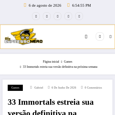
Pular
6 de agosto de 2026
6:54:56 PM
para
o
conteúdo
Página inicial
Games
33 Immortals estreia sua versão definitiva na próxima semana
Games
Gabriel
6 De Junho De 2026
0 Comentários
33 Immortals estreia sua
versão definitiva na