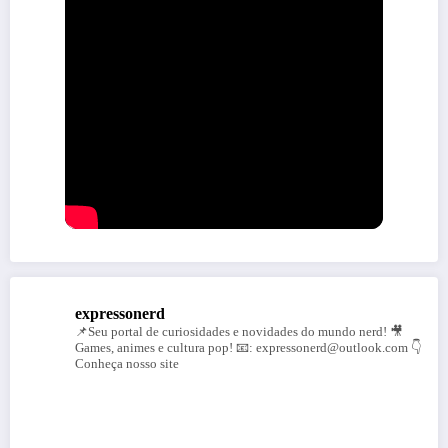
expressonerd
📌Seu portal de curiosidades e novidades do mundo nerd!
🎥
Games, animes e cultura pop!
📧: expressonerd@outlook.com
👇
Conheça nosso site