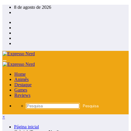
Pular
8 de agosto de 2026
para
o
conteúdo
Home
Animês
Destaque
Games
Reviews
×
Página inicial