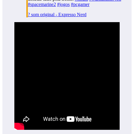
#spacemarine2
#jogos
#pcgamer
? som original - Expresso Nerd