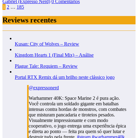
Gabriel (Expresso Nerd)
0 Comentários
Paginação
1
2
…
185
de
Reviews recentes
posts
Kusan: City of Wolves – Review
Kingdom Hearts 1 (Final Mix) – Análise
Plague Tale: Requiem – Review
Portal RTX Remix dá um brilho neste clássico jogo
@expressonerd
Warhammer 40K: Space Marine 2 é pura ação.
Você controla um soldado gigante em batalhas
intensas contra hordas de monstros, com combates
que misturam pancadaria e tiroteios pesados.
Visualmente impressionante e com modo
cooperativo, o jogo entrega uma experiência épica
e direta ao ponto — feita pra quem só quer lutar e
destruir tudo pela frente.
#steam
#warhammer40k