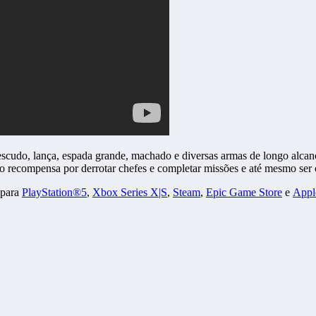
cudo, lança, espada grande, machado e diversas armas de longo alcance
 recompensa por derrotar chefes e completar missões e até mesmo ser c
 para
PlayStation®5
,
Xbox Series X|S
,
Steam
,
Epic Game Store
e
Appl