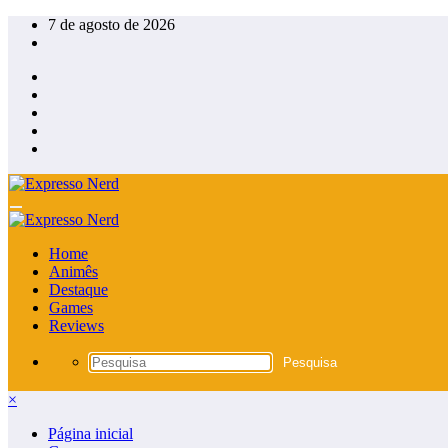
Pular
7 de agosto de 2026
para
o
conteúdo
Home
Animês
Destaque
Games
Reviews
×
Página inicial