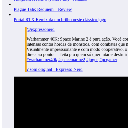
Plague Tale: Requiem – Review
Portal RTX Remix dá um brilho neste clássico jogo
@expressonerd
Warhammer 40K: Space Marine 2 é pura ação. Você cont
intensas contra hordas de monstros, com combates que m
Visualmente impressionante e com modo cooperativo, o 
direta ao ponto — feita pra quem só quer lutar e destruir
#warhammer40k
#spacemarine2
#jogos
#pcgamer
? som original - Expresso Nerd