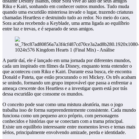
distante Destiny Islands, onde Sora vive ao lado de seus amigos
Riku e Kairi, sonhando em conhecer outros mundos. Tudo muda
quando uma escuridão misteriosa invade o lugar, trazendo criaturas
chamadas Heartless e destruindo tudo ao redor. No meio do caos,
Sora acaba recebendo a Keyblade, uma arma ligada ao equilíbrio
entre luz e trevas, e é separado de seus amigos.
A partir daí, ele é lançado em uma jornada por diferentes mundos,
cada um inspirado em filmes da Disney, enquanto tenta entender o
que aconteceu com Riku e Kairi. Durante essa busca, ele encontra
Donald e Pateta, que estão procurando o rei Mickey. Os três acabam
se unindo, formando um grupo improvável que passa a enfrentar a
ameaça crescente dos Heartless e a investigar quem está por trás
dessa escuridão que consome os mundos.
O conceito pode soar como uma mistura aleatória, mas o jogo
trabalha isso de forma surpreendentemente consistente. Cada mundo
funciona como um pequeno arco próprio, com personagens
conhecidos e histórias que se conectam com a trama principal.
Existe um equilíbrio interessante entre momentos leves e temas mais
sérios, principalmente envolvendo amizade, perda e identidade.