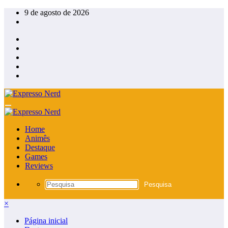
Pular
9 de agosto de 2026
para
o
conteúdo
Home
Animês
Destaque
Games
Reviews
×
Página inicial