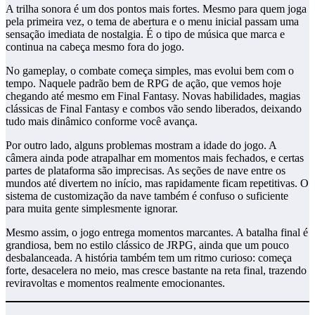
A trilha sonora é um dos pontos mais fortes. Mesmo para quem joga
pela primeira vez, o tema de abertura e o menu inicial passam uma
sensação imediata de nostalgia. É o tipo de música que marca e
continua na cabeça mesmo fora do jogo.
No gameplay, o combate começa simples, mas evolui bem com o
tempo. Naquele padrão bem de RPG de ação, que vemos hoje
chegando até mesmo em Final Fantasy. Novas habilidades, magias
clássicas de Final Fantasy e combos vão sendo liberados, deixando
tudo mais dinâmico conforme você avança.
Por outro lado, alguns problemas mostram a idade do jogo. A
câmera ainda pode atrapalhar em momentos mais fechados, e certas
partes de plataforma são imprecisas. As seções de nave entre os
mundos até divertem no início, mas rapidamente ficam repetitivas. O
sistema de customização da nave também é confuso o suficiente
para muita gente simplesmente ignorar.
Mesmo assim, o jogo entrega momentos marcantes. A batalha final é
grandiosa, bem no estilo clássico de JRPG, ainda que um pouco
desbalanceada. A história também tem um ritmo curioso: começa
forte, desacelera no meio, mas cresce bastante na reta final, trazendo
reviravoltas e momentos realmente emocionantes.