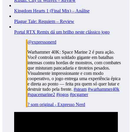
Kusan: City of Wolves – Review
Kingdom Hearts 1 (Final Mix) – Análise
Plague Tale: Requiem – Review
Portal RTX Remix dá um brilho neste clássico jogo
@expressonerd
Warhammer 40K: Space Marine 2 é pura ação.
Você controla um soldado gigante em batalhas
intensas contra hordas de monstros, com combates
que misturam pancadaria e tiroteios pesados.
Visualmente impressionante e com modo
cooperativo, o jogo entrega uma experiência épica
e direta ao ponto — feita pra quem só quer lutar e
destruir tudo pela frente.
#steam
#warhammer40k
#spacemarine2
#jogos
#pcgamer
? som original - Expresso Nerd