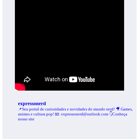
expressonerd
📌Seu portal de curiosidades e novidades do mundo nerd!
🎥 Games,
animes e cultura pop!
📧: expressonerd@outlook.com
👇Conheça
nosso site