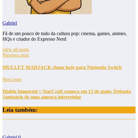
Gabriel
Fã de um pouco de tudo da cultura pop: cinema, games, animes,
HQs e criador do Expresso Nerd
view all posts
Previous post
MULLET MADJACK chega hoje para Nintendo Switch
Next post
Diablo Immortal × StarCraft começa em 13 de maio: Defenda
Santuário de uma ameaça interestelar
Leia também:
Gabriel
0