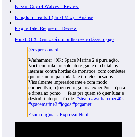
Kusan: City of Wolves – Review
Kingdom Hearts 1 (Final Mix) – Análise
Plague Tale: Requiem – Review
Portal RTX Remix dá um brilho neste clássico jogo
@expressonerd
Warhammer 40K: Space Marine 2 é pura ação.
Você controla um soldado gigante em batalhas
intensas contra hordas de monstros, com combates
que misturam pancadaria e tiroteios pesados.
Visualmente impressionante e com modo
cooperativo, o jogo entrega uma experiência épica
e direta ao ponto — feita pra quem só quer lutar e
destruir tudo pela frente.
#steam
#warhammer40k
#spacemarine2
#jogos
#pcgamer
? som original - Expresso Nerd