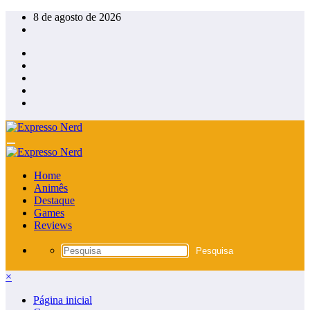
Pular
8 de agosto de 2026
para
o
conteúdo
Home
Animês
Destaque
Games
Reviews
×
Página inicial