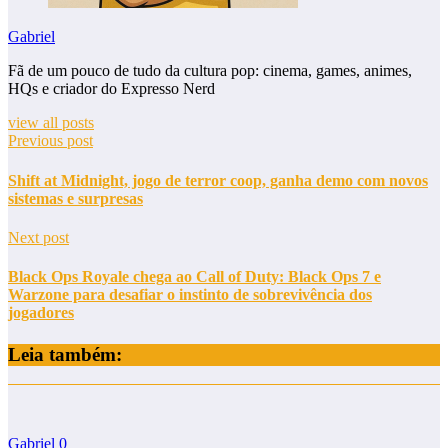
Gabriel
Fã de um pouco de tudo da cultura pop: cinema, games, animes,
HQs e criador do Expresso Nerd
view all posts
Previous post
Shift at Midnight, jogo de terror coop, ganha demo com novos
sistemas e surpresas
Next post
Black Ops Royale chega ao Call of Duty: Black Ops 7 e
Warzone para desafiar o instinto de sobrevivência dos
jogadores
Leia também:
Gabriel
0