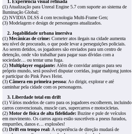
1. Experiência visual refinada
(1) Atualização para Unreal Engine 5.7 com suporte ao sistema de
Iluminação Global;
(2) NVIDIA DLSS 4 com tecnologia Multi-Frame Gen;
(3) Modelagem e design de personagens atualizados.
2. Jogabilidade urbana imersiva
(1)
Mecânicas de crime:
Cometer atos ilegais na cidade aumenta
seu nível de procurado, o que pode levar a perseguições policiais.
Ao serem detidos, os jogadores são enviados para um centro de
detenção, onde vão trabalhar para pagar suas dívidas com a
sociedade… ou tentar uma fuga.
(2)
Multiplayer engajante:
Além de convidar amigos para seu
próprio mundo, será possível disputar corridas, jogar mahjong juntos
e participar do Pink Paws Heist.
(3)
Câmera em primeira pessoa
: Ao dirigir, explorar e até
caminhar pela cidade com os personagens.
3. Liberdade total em drift
(1) Vários modelos de carro para os jogadores escolherem, incluindo
carros convencionais, muscle cars, supercarros e motocicletas.
(2)
Motor de física de alta fidelidade:
Buzine e pule de veículos
em movimento. Os carros agora estão suscetíveis a pneus furados,
empurrões, danos e… explosões!
(3)
Drift em tempo real:
A experiência de direção mudará de