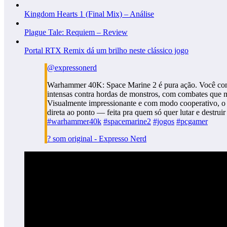
Kingdom Hearts 1 (Final Mix) – Análise
Plague Tale: Requiem – Review
Portal RTX Remix dá um brilho neste clássico jogo
@expressonerd
Warhammer 40K: Space Marine 2 é pura ação. Você cont
intensas contra hordas de monstros, com combates que m
Visualmente impressionante e com modo cooperativo, o 
direta ao ponto — feita pra quem só quer lutar e destruir
#warhammer40k
#spacemarine2
#jogos
#pcgamer
? som original - Expresso Nerd