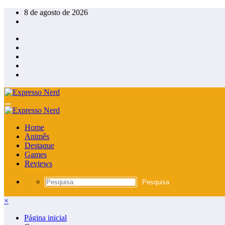
Pular
8 de agosto de 2026
para
o
conteúdo
Home
Animês
Destaque
Games
Reviews
×
Página inicial