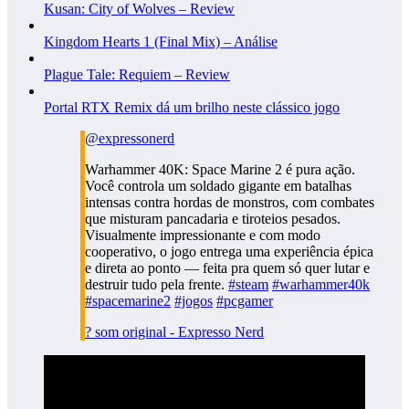
Kusan: City of Wolves – Review
Kingdom Hearts 1 (Final Mix) – Análise
Plague Tale: Requiem – Review
Portal RTX Remix dá um brilho neste clássico jogo
@expressonerd
Warhammer 40K: Space Marine 2 é pura ação.
Você controla um soldado gigante em batalhas
intensas contra hordas de monstros, com combates
que misturam pancadaria e tiroteios pesados.
Visualmente impressionante e com modo
cooperativo, o jogo entrega uma experiência épica
e direta ao ponto — feita pra quem só quer lutar e
destruir tudo pela frente.
#steam
#warhammer40k
#spacemarine2
#jogos
#pcgamer
? som original - Expresso Nerd