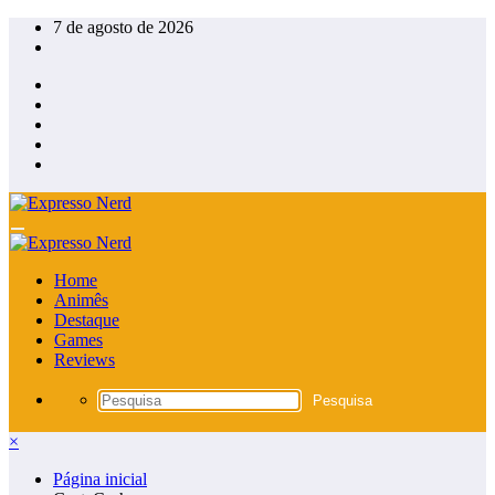
Pular
7 de agosto de 2026
para
o
conteúdo
Home
Animês
Destaque
Games
Reviews
×
Página inicial