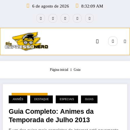
Pular
6 de agosto de 2026
8:32:09 AM
para
o
conteúdo
Página inicial
Guia
17 de junho de 2013
ANIMÊS
DESTAQUE
ESPECIAIS
GUIAS
Guia Completo: Animes da
Temporada de Julho 2013