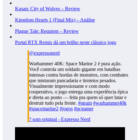
Kusan: City of Wolves – Review
Kingdom Hearts 1 (Final Mix) – Análise
Plague Tale: Requiem – Review
Portal RTX Remix dá um brilho neste clássico jogo
@expressonerd
Warhammer 40K: Space Marine 2 é pura ação.
Você controla um soldado gigante em batalhas
intensas contra hordas de monstros, com combates
que misturam pancadaria e tiroteios pesados.
Visualmente impressionante e com modo
cooperativo, o jogo entrega uma experiência épica
e direta ao ponto — feita pra quem só quer lutar e
destruir tudo pela frente.
#steam
#warhammer40k
#spacemarine2
#jogos
#pcgamer
? som original - Expresso Nerd