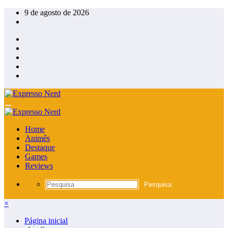
Pular
9 de agosto de 2026
para
o
conteúdo
Home
Animês
Destaque
Games
Reviews
×
Página inicial