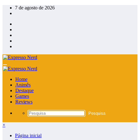
Pular
7 de agosto de 2026
para
o
conteúdo
Home
Animês
Destaque
Games
Reviews
×
Página inicial