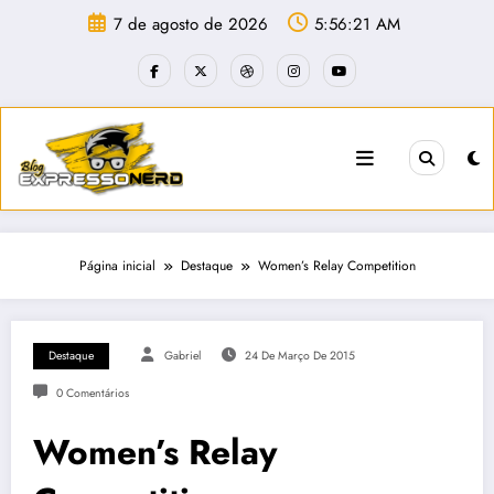
Pular
7 de agosto de 2026
5:56:21 AM
para
o
conteúdo
Página inicial
Destaque
Women’s Relay Competition
Destaque
Gabriel
24 De Março De 2015
0 Comentários
Women’s Relay