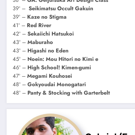
38º –
GA: Geijutsuka Art Design Class
39º –
Seikimatsu Occult Gakuin
39º –
Kaze no Stigma
41º –
Red River
42º –
Sekaiichi Hatsukoi
43º –
Maburaho
43º –
Higashi no Eden
45º –
Noein: Mou Hitori no Kimi e
46º –
High School! Kimen-gumi
47º –
Megami Kouhosei
48º –
Gokyoudai Monogatari
48º –
Panty & Stocking with Garterbelt