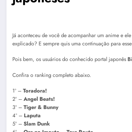
Já aconteceu de você de acompanhar um anime e ele s
explicado? E sempre quis uma continuação para esse
Pois bem, os usuários do conhecido portal japonês
B
Confira o ranking completo abaixo.
1º –
Toradora!
2º –
Angel Beats!
3º –
Tiger & Bunny
4º –
Laputa
5º –
Slam Dunk