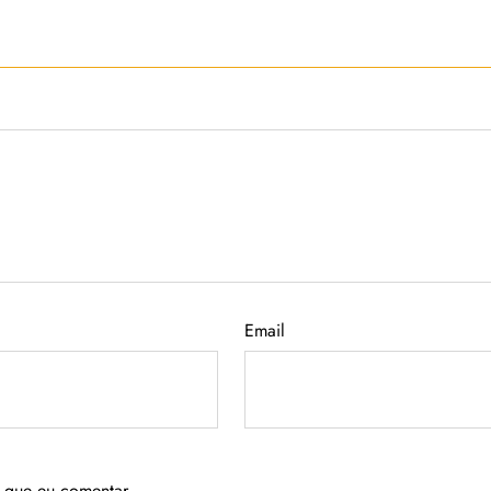
Email
 que eu comentar.