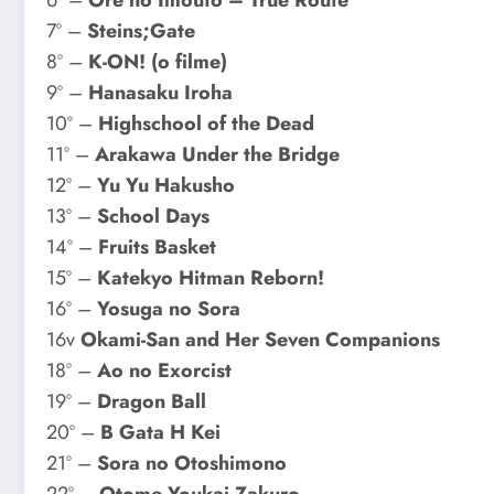
6º –
Ore no Imouto – True Route
7º –
Steins;Gate
8º –
K-ON! (o filme)
9º –
Hanasaku Iroha
10º –
Highschool of the Dead
11º –
Arakawa Under the Bridge
12º –
Yu Yu Hakusho
13º –
School Days
14º –
Fruits Basket
15º –
Katekyo Hitman Reborn!
16º –
Yosuga no Sora
16v
Okami-San and Her Seven Companions
18º –
Ao no Exorcist
19º –
Dragon Ball
20º –
B Gata H Kei
21º –
Sora no Otoshimono