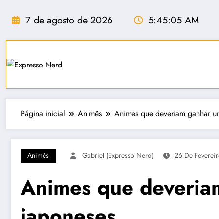
Pular
para
7 de agosto de 2026
5:45:06 AM
o
conteúdo
Página inicial
Animês
Animes que deveriam ganhar u
Animês
Gabriel (Expresso Nerd)
26 De Feverei
Animes que deveria
japoneses