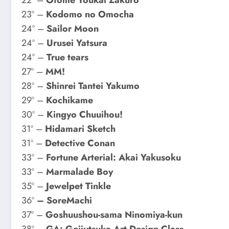
22º –
Otome Youkai Zakuro
23º –
Kodomo no Omocha
24º –
Sailor Moon
24º –
Urusei Yatsura
24º –
True tears
27º –
MM!
28º –
Shinrei Tantei Yakumo
29º –
Kochikame
30º –
Kingyo Chuuihou!
31º –
Hidamari Sketch
31º –
Detective Conan
33º –
Fortune Arterial: Akai Yakusoku
33º –
Marmalade Boy
35º –
Jewelpet Tinkle
36º
– SoreMachi
37º –
Goshuushou-sama Ninomiya-kun