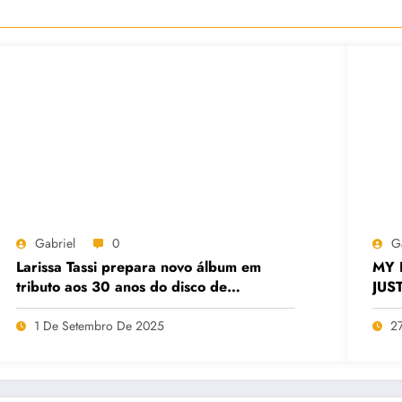
Gabriel
0
G
Larissa Tassi prepara novo álbum em
MY 
tributo aos 30 anos do disco de
JUST
“Cavaleiros do Zodíaco”
1 De Setembro De 2025
2