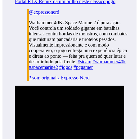
Portal RTX Remix dá um brilho neste clássico jogo
@expressonerd
Warhammer 40K: Space Marine 2 é pura ação.
Você controla um soldado gigante em batalhas
intensas contra hordas de monstros, com combates
que misturam pancadaria e tiroteios pesados.
Visualmente impressionante e com modo
cooperativo, o jogo entrega uma experiência épica
e direta ao ponto — feita pra quem só quer lutar e
destruir tudo pela frente.
#steam
#warhammer40k
#spacemarine2
#jogos
#pcgamer
? som original - Expresso Nerd