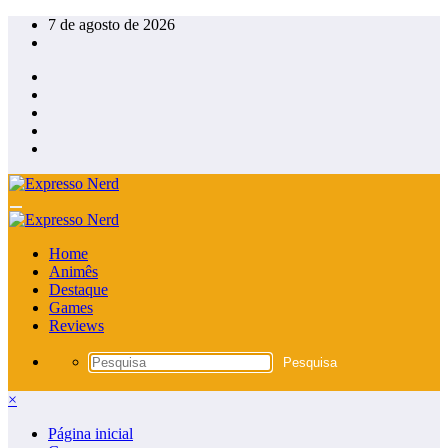
Pular
7 de agosto de 2026
para
o
conteúdo
Home
Animês
Destaque
Games
Reviews
×
Página inicial