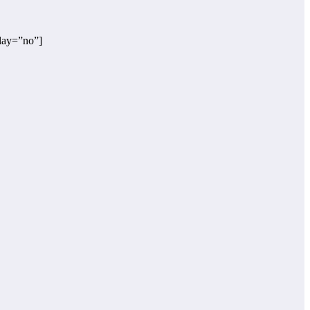
lay=”no”]