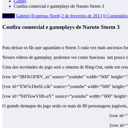
Games
Confira comercial e gameplays de Naruto Storm 3
Games
Gabriel (Expresso Nerd)
2 de fevereiro de 2013
0 Comentário
Confira comercial e gameplays de Naruto Storm 3
Para deixar os fãs que aguardam o Storm 3 cada vez mais anciosos 
Nesses vídeos de gameplay, podemos ver como funciona um pouco da j
Uma das novidades do jogo será o sistema de Ring-Out, onde em cenári
[vsw id=”lBFKOFBV_as” source=”youtube” width=”600″ height=”3
[vsw id=”EW5cDmSLs3k” source=”youtube” width=”600″ height=”
[vsw id=”NHYowVHb-uY” source=”youtube” width=”600″ height=”
O grande destaque do jogo serão os mais de 80 personagens jogáveis,
[vsw id=
[vsw id=