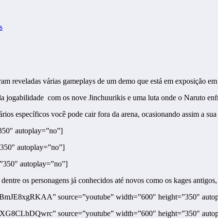
s
foram reveladas várias gameplays de um demo que está em exposição e
ogabilidade com os nove Jinchuurikis e uma luta onde o Naruto enfren
os específicos você pode cair fora da arena, ocasionando assim a sua d
50″ autoplay=”no”]
350″ autoplay=”no”]
350″ autoplay=”no”]
 dentre os personagens já conhecidos até novos como os kages antigos,
”BmJE8xgRKAA” source=”youtube” width=”600″ height=”350″ autop
”XG8CLbDQwrc” source=”youtube” width=”600″ height=”350″ autop