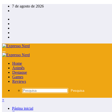
Pular
7 de agosto de 2026
para
o
conteúdo
Home
Animês
Destaque
Games
Reviews
×
Página inicial