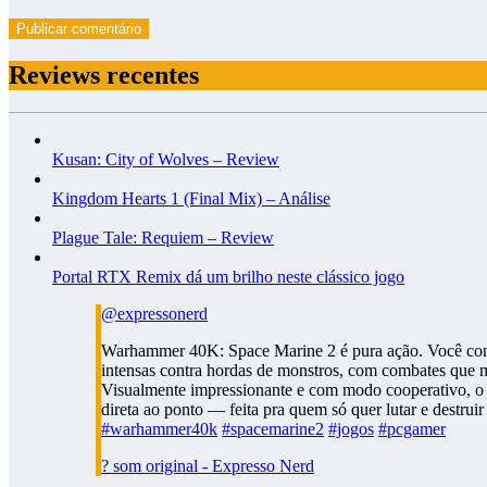
Reviews recentes
Kusan: City of Wolves – Review
Kingdom Hearts 1 (Final Mix) – Análise
Plague Tale: Requiem – Review
Portal RTX Remix dá um brilho neste clássico jogo
@expressonerd
Warhammer 40K: Space Marine 2 é pura ação. Você cont
intensas contra hordas de monstros, com combates que m
Visualmente impressionante e com modo cooperativo, o 
direta ao ponto — feita pra quem só quer lutar e destruir
#warhammer40k
#spacemarine2
#jogos
#pcgamer
? som original - Expresso Nerd