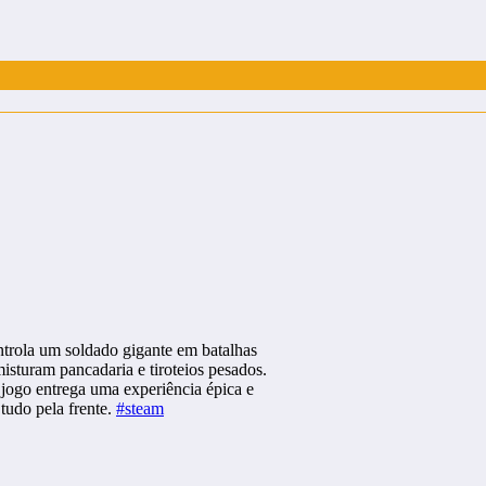
rola um soldado gigante em batalhas
isturam pancadaria e tiroteios pesados.
jogo entrega uma experiência épica e
 tudo pela frente.
#steam