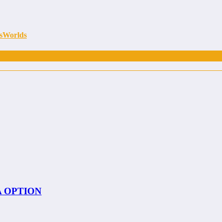
ssWorlds
 A OPTION