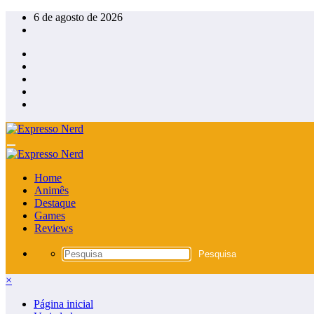
Pular
6 de agosto de 2026
para
o
conteúdo
Home
Animês
Destaque
Games
Reviews
×
Página inicial