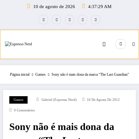
Pular
10 de agosto de 2026
4:37:30 AM
para
o
conteúdo
Página inicial
Games
Sony não é mais dona da marca “The Last Guardian”
Games
Gabriel (Expresso Nerd)
10 De Agosto De 2012
0 Comentários
Sony não é mais dona da