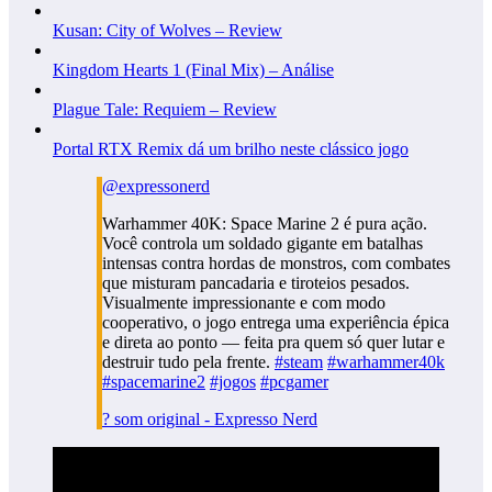
Kusan: City of Wolves – Review
Kingdom Hearts 1 (Final Mix) – Análise
Plague Tale: Requiem – Review
Portal RTX Remix dá um brilho neste clássico jogo
@expressonerd
Warhammer 40K: Space Marine 2 é pura ação.
Você controla um soldado gigante em batalhas
intensas contra hordas de monstros, com combates
que misturam pancadaria e tiroteios pesados.
Visualmente impressionante e com modo
cooperativo, o jogo entrega uma experiência épica
e direta ao ponto — feita pra quem só quer lutar e
destruir tudo pela frente.
#steam
#warhammer40k
#spacemarine2
#jogos
#pcgamer
? som original - Expresso Nerd