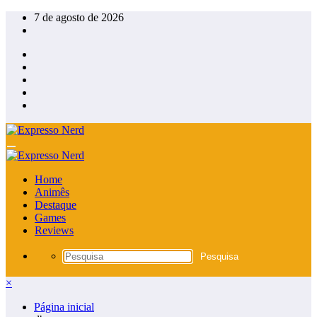
Pular
7 de agosto de 2026
para
o
conteúdo
Home
Animês
Destaque
Games
Reviews
×
Página inicial