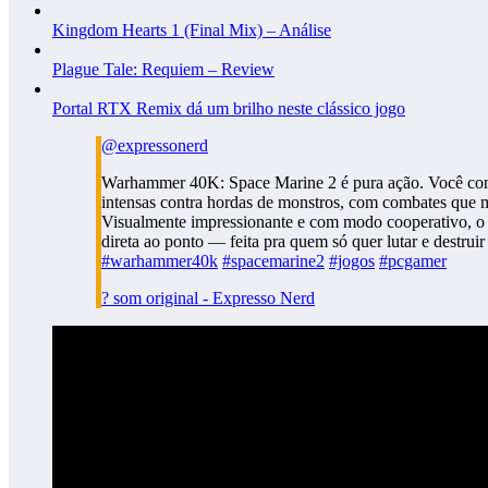
Kingdom Hearts 1 (Final Mix) – Análise
Plague Tale: Requiem – Review
Portal RTX Remix dá um brilho neste clássico jogo
@expressonerd
Warhammer 40K: Space Marine 2 é pura ação. Você cont
intensas contra hordas de monstros, com combates que m
Visualmente impressionante e com modo cooperativo, o 
direta ao ponto — feita pra quem só quer lutar e destruir
#warhammer40k
#spacemarine2
#jogos
#pcgamer
? som original - Expresso Nerd