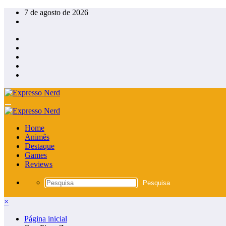
Pular
7 de agosto de 2026
para
o
conteúdo
Home
Animês
Destaque
Games
Reviews
×
Página inicial