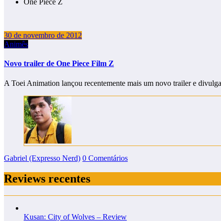
One Piece Z
30 de novembro de 2012
Animês
Novo trailer de One Piece Film Z
A Toei Animation lançou recentemente mais um novo trailer e divulg
Gabriel (Expresso Nerd)
0 Comentários
Reviews recentes
Kusan: City of Wolves – Review