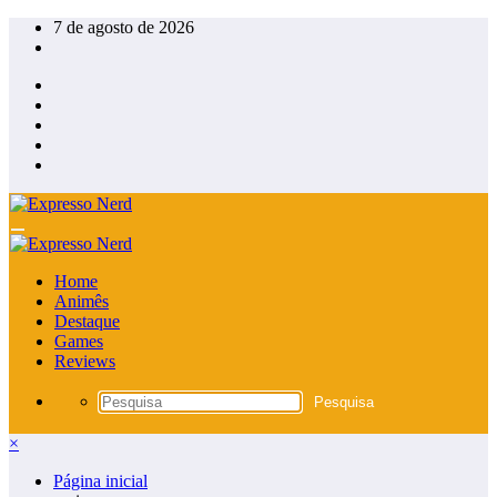
Pular
7 de agosto de 2026
para
o
conteúdo
Home
Animês
Destaque
Games
Reviews
×
Página inicial