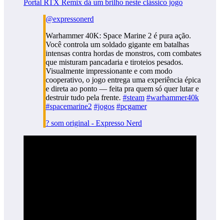
Portal RTX Remix dá um brilho neste clássico jogo
@expressonerd
Warhammer 40K: Space Marine 2 é pura ação.
Você controla um soldado gigante em batalhas
intensas contra hordas de monstros, com combates
que misturam pancadaria e tiroteios pesados.
Visualmente impressionante e com modo
cooperativo, o jogo entrega uma experiência épica
e direta ao ponto — feita pra quem só quer lutar e
destruir tudo pela frente.
#steam
#warhammer40k
#spacemarine2
#jogos
#pcgamer
? som original - Expresso Nerd