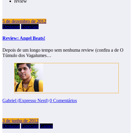
review
5 de dezembro de 2012
Destaque
Especiais
Review: Angel Beats!
Depois de um longo tempo sem nenhuma review (confira a de O
Túmulo dos Vagalumes…
Gabriel (Expresso Nerd)
0 Comentários
3 de junho de 2012
Destaque
Especiais
Games