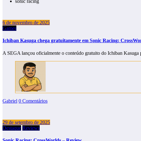
sonic racing
6 de novembro de 2025
Games
Ichiban Kasuga chega gratuitamente em Sonic Racing: CrossWo
A SEGA lançou oficialmente o conteúdo gratuito do Ichiban Kasuga
Gabriel
0 Comentários
29 de setembro de 2025
Destaque
Reviews
Sonic Racing: CrossWorlds – Review