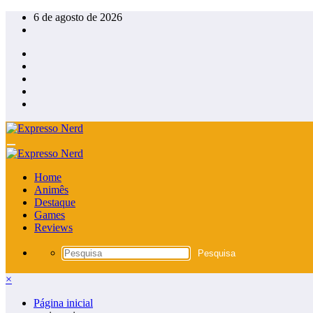
Pular
6 de agosto de 2026
para
o
conteúdo
Home
Animês
Destaque
Games
Reviews
×
Página inicial