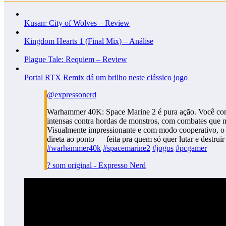
Kusan: City of Wolves – Review
Kingdom Hearts 1 (Final Mix) – Análise
Plague Tale: Requiem – Review
Portal RTX Remix dá um brilho neste clássico jogo
@expressonerd
Warhammer 40K: Space Marine 2 é pura ação. Você cont
intensas contra hordas de monstros, com combates que m
Visualmente impressionante e com modo cooperativo, o 
direta ao ponto — feita pra quem só quer lutar e destruir
#warhammer40k
#spacemarine2
#jogos
#pcgamer
? som original - Expresso Nerd