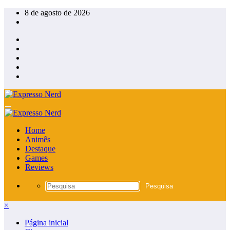
Pular
8 de agosto de 2026
para
o
conteúdo
Home
Animês
Destaque
Games
Reviews
×
Página inicial