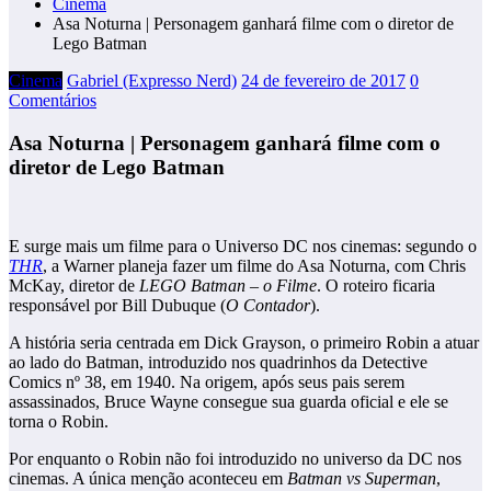
Cinema
Asa Noturna | Personagem ganhará filme com o diretor de
Lego Batman
Cinema
Gabriel (Expresso Nerd)
24 de fevereiro de 2017
0
Comentários
Asa Noturna | Personagem ganhará filme com o
diretor de Lego Batman
E surge mais um filme para o Universo DC nos cinemas: segundo o
THR
, a Warner planeja fazer um filme do Asa Noturna, com Chris
McKay, diretor de
LEGO Batman – o Filme
. O roteiro ficaria
responsável por Bill Dubuque (
O Contador
).
A história seria centrada em Dick Grayson, o primeiro Robin a atuar
ao lado do Batman, introduzido nos quadrinhos da Detective
Comics nº 38, em 1940. Na origem, após seus pais serem
assassinados, Bruce Wayne consegue sua guarda oficial e ele se
torna o Robin.
Por enquanto o Robin não foi introduzido no universo da DC nos
cinemas. A única menção aconteceu em
Batman vs Superman
,