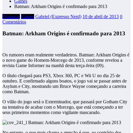
Games
Batman: Arkham Origins é confirmado para 2013
Destaque
Games
Gabriel (Expresso Nerd)
10 de abril de 2013
0
Comentários
Batman: Arkham Origins é confirmado para 2013
Os rumores eram realmente verdadeiros. Batman: Arkham Origins é
o novo game do Homem-Morcego de 2013, conforme revelou a
revista Game Informer na manhã desta terça-feira (09).
O título chegará para PS3, Xbox 360, PC e Wii U no dia 25 de
outubro. E confirmado alguns boatos, o jogo vai se passar antes de
Asylum e City, mostrando um Bruce Wayne começando a carreira
como Batman.
O vilão do jogo será o Exterminador, que passará por Gotham City
na tentativa de acabar com o Morcego, que está começando a ter
seus primeiros momentos como vigilante mascarado.
No entanto, o que mais chama a atenção é que, ao contrário dos