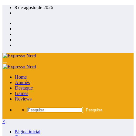
Pular
8 de agosto de 2026
para
o
conteúdo
Home
Animês
Destaque
Games
Reviews
×
Página inicial