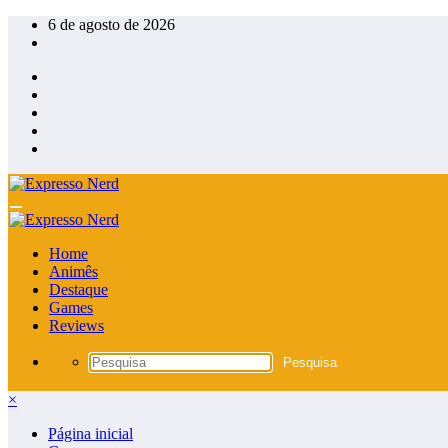
Pular
6 de agosto de 2026
para
o
conteúdo
Home
Animês
Destaque
Games
Reviews
×
Página inicial