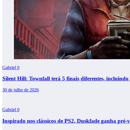
Gabriel
0
Silent Hill: Townfall terá 5 finais diferentes, incluindo 
30 de julho de 2026
Gabriel
0
Inspirado nos clássicos de PS2, Duskfade ganha pré-