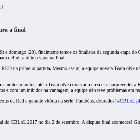
al
ra a final
19) e domingo (20), finalmente temos os finalistas da segunda etapa d
 definir a última vaga na final.
a RED na primeira partida. Mesmo assim, a equipe novata Team oNe nã
o por muitos minutos, até a Team oNe começar a crescer e surpreender a
s e com um inibidor na vantagem, a equipe não teve problemas em reali
xus da Red e garante vitória na série! Parabéns, dourados!
#CBLoL
p
al do CBLoL 2017 no dia 2 de setembro. A disputa final acontecerá G