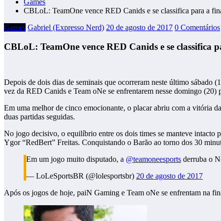
Games
CBLoL: TeamOne vence RED Canids e se classifica para a fin
Games
Gabriel (Expresso Nerd)
20 de agosto de 2017
0 Comentários
CBLoL: TeamOne vence RED Canids e se classifica pa
Depois de dois dias de seminais que ocorreram neste último sábado (
vez da RED Canids e Team oNe se enfrentarem nesse domingo (20) para
Em uma melhor de cinco emocionante, o placar abriu com a vitória d
duas partidas seguidas.
No jogo decisivo, o equilíbrio entre os dois times se manteve intact
Ygor “RedBert” Freitas. Conquistando o Barão ao torno dos 30 minuto
Em um jogo muito disputado, a
@teamoneesports
derruba o Ne
— LoLeSportsBR (@lolesportsbr)
20 de agosto de 2017
Após os jogos de hoje, paiN Gaming e Team oNe se enfrentam na fin