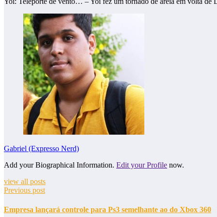
Yoi: Teleporte de vento… – Yoi fez um tornado de areia em volta de
Gabriel (Expresso Nerd)
Add your Biographical Information.
Edit your Profile
now.
view all posts
Previous post
Empresa lançará controle para Ps3 semelhante ao do Xbox 360