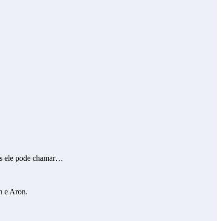
les ele pode chamar…
n e Aron.