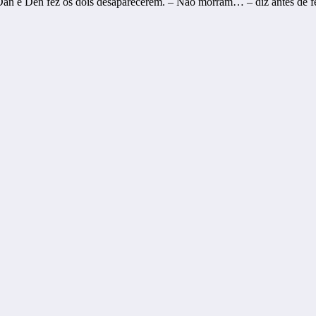
 Dan e Den fez os dois desaparecerem. – Não morram… – diz antes de fe