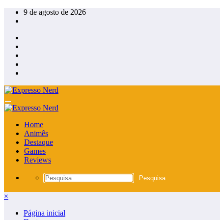
Pular
9 de agosto de 2026
para
o
conteúdo
Home
Animês
Destaque
Games
Reviews
×
Página inicial