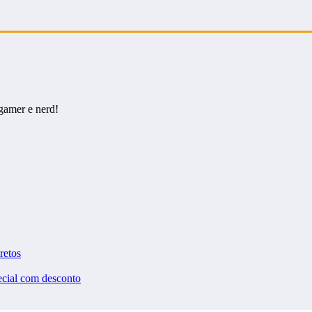
gamer e nerd!
cretos
ecial com desconto