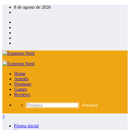
Pular
8 de agosto de 2026
para
o
conteúdo
Home
Animês
Destaque
Games
Reviews
×
Página inicial