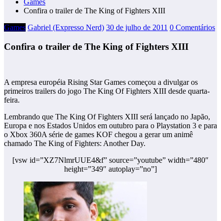
Games
Confira o trailer de The King of Fighters XIII
Games
Gabriel (Expresso Nerd)
30 de julho de 2011
0 Comentários
Confira o trailer de The King of Fighters XIII
A empresa européia Rising Star Games começou a divulgar os
primeiros trailers do jogo The King Of Fighters XIII desde quarta-
feira.
Lembrando que The King Of Fighters XIII será lançado no Japão,
Europa e nos Estados Unidos em outubro para o Playstation 3 e para
o Xbox 360
A série de games KOF chegou a gerar um animê
chamado The King of Fighters: Another Day.
[vsw id=”XZ7NlmrUUE4&f” source=”youtube” width=”480″
height=”349″ autoplay=”no”]