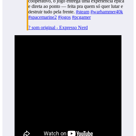
cooperativo, o jogo entrega uma experiência épica
e direta ao ponto — feita pra quem só quer lutar e
destruir tudo pela frente.
#steam
#warhammer40k
#spacemarine2
#jogos
#pcgamer
? som original - Expresso Nerd