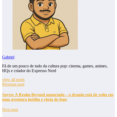
Gabriel
Fã de um pouco de tudo da cultura pop: cinema, games, animes,
HQs e criador do Expresso Nerd
view all posts
Previous post
Spyro: A Realm Beyond anunciado – o dragão está de volta em
uma aventura inédita e cheia de fogo
Next post