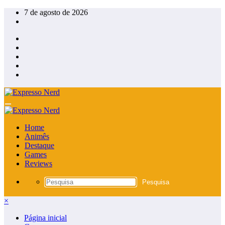
Pular
7 de agosto de 2026
para
o
conteúdo
Home
Animês
Destaque
Games
Reviews
×
Página inicial