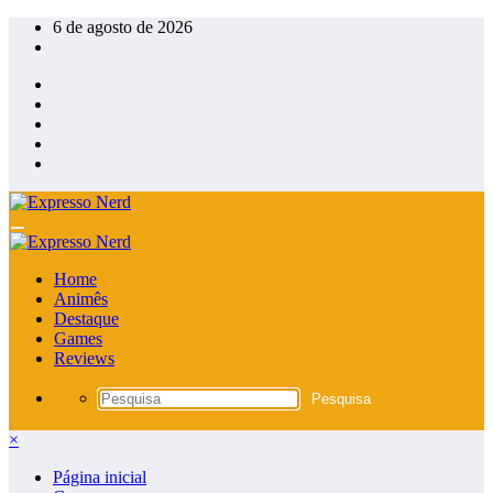
Pular
6 de agosto de 2026
para
o
conteúdo
Home
Animês
Destaque
Games
Reviews
×
Página inicial