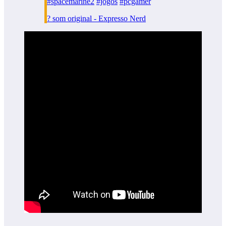
#spacemarine2
#jogos
#pcgamer
? som original - Expresso Nerd