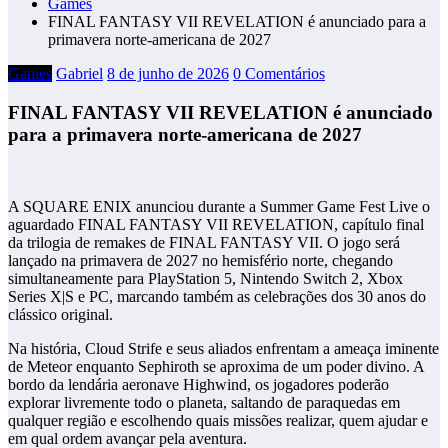
Games
FINAL FANTASY VII REVELATION é anunciado para a
primavera norte-americana de 2027
Games
Gabriel
8 de junho de 2026
0 Comentários
FINAL FANTASY VII REVELATION é anunciado
para a primavera norte-americana de 2027
A SQUARE ENIX anunciou durante a Summer Game Fest Live o
aguardado FINAL FANTASY VII REVELATION, capítulo final
da trilogia de remakes de FINAL FANTASY VII. O jogo será
lançado na primavera de 2027 no hemisfério norte, chegando
simultaneamente para PlayStation 5, Nintendo Switch 2, Xbox
Series X|S e PC, marcando também as celebrações dos 30 anos do
clássico original.
Na história, Cloud Strife e seus aliados enfrentam a ameaça iminente
de Meteor enquanto Sephiroth se aproxima de um poder divino. A
bordo da lendária aeronave Highwind, os jogadores poderão
explorar livremente todo o planeta, saltando de paraquedas em
qualquer região e escolhendo quais missões realizar, quem ajudar e
em qual ordem avançar pela aventura.