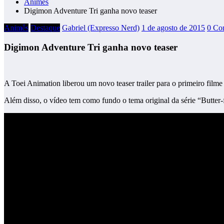
Animês
Digimon Adventure Tri ganha novo teaser
Animês
Destaque
Gabriel (Expresso Nerd)
1 de agosto de 2015
0 Co
Digimon Adventure Tri ganha novo teaser
A Toei Animation liberou um novo teaser trailer para o primeiro fil
Além disso, o vídeo tem como fundo o tema original da série “Butter