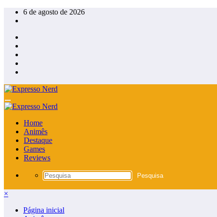
Pular
6 de agosto de 2026
para
o
conteúdo
Home
Animês
Destaque
Games
Reviews
×
Página inicial