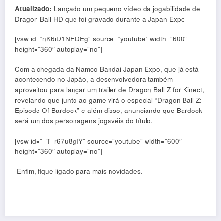
Atualizado:
Lançado um pequeno vídeo da jogabilidade de
Dragon Ball HD que foi gravado durante a Japan Expo
[vsw id=”nK6iD1NHDEg” source=”youtube” width=”600″
height=”360″ autoplay=”no”]
Com a chegada da Namco Bandai Japan Expo, que já está
acontecendo no Japão, a desenvolvedora também
aproveitou para lançar um trailer de Dragon Ball Z for Kinect,
revelando que junto ao game virá o especial “Dragon Ball Z:
Episode Of Bardock” e além disso, anunciando que Bardock
será um dos personagens jogavéis do título.
[vsw id=”_T_r67u8gIY” source=”youtube” width=”600″
height=”360″ autoplay=”no”]
Enfim, fique ligado para mais novidades.