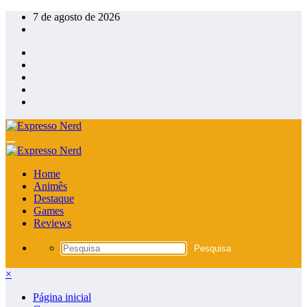
Pular
7 de agosto de 2026
para
o
conteúdo
Home
Animês
Destaque
Games
Reviews
×
Página inicial