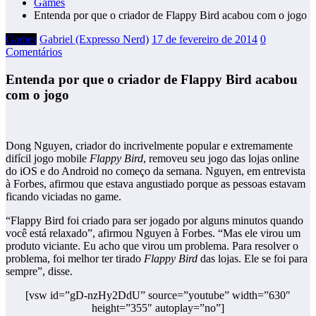
Games
Entenda por que o criador de Flappy Bird acabou com o jogo
Games
Gabriel (Expresso Nerd)
17 de fevereiro de 2014
0
Comentários
Entenda por que o criador de Flappy Bird acabou
com o jogo
Dong Nguyen, criador do incrivelmente popular e extremamente
difícil jogo mobile
Flappy Bird
, removeu seu jogo das lojas online
do iOS e do Android no começo da semana. Nguyen, em entrevista
à Forbes, afirmou que estava angustiado porque as pessoas estavam
ficando viciadas no game.
“Flappy Bird foi criado para ser jogado por alguns minutos quando
você está relaxado”, afirmou Nguyen à Forbes. “Mas ele virou um
produto viciante. Eu acho que virou um problema. Para resolver o
problema, foi melhor ter tirado
Flappy Bird
das lojas. Ele se foi para
sempre”, disse.
[vsw id=”gD-nzHy2DdU” source=”youtube” width=”630″
height=”355″ autoplay=”no”]