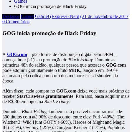
Games
GOG inicia promoção de Black Friday
Destaque
Games
Gabriel (Expresso Nerd)
21 de novembro de 2017
0 Comentários
GOG inicia promoção de Black Friday
A
GOG.com
– plataforma de distribuição digital sem DRM –
começa hoje (21) sua promoção de
Black Friday
. Durante as
primeiras 48h do saldão, qualquer pessoa que acessar o
GOG.com
pode adquirir gratuitamente o título
MDK
, lançado em 1997 e
aclamado pela crítica como um dos melhores sci-fi shooters da
época.
Além disso, cada compra no
GOG.com
deixa você mais próximo de
receber
StarCrawlers gratuitamente
. Para isso, basta adquirir mais
de R$ 30 em jogos na
Black Friday
.
Durante a
Black Friday
, também será possível encontrar mais de
300 títulos com até 90% de desconto, entre eles: Furi (-40%), The
Witcher 3: Wild Hunt GOTY (-60%), Heroes of Might and Magic
III (-75%), Owlboy (-25%), Dungeon Keeper 2 (-75%), Populous