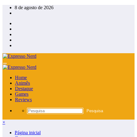
Pular
8 de agosto de 2026
para
o
conteúdo
Home
Animês
Destaque
Games
Reviews
×
Página inicial