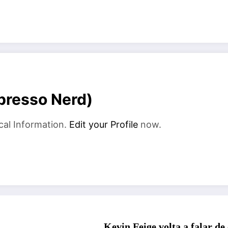
xpresso Nerd)
cal Information.
Edit your Profile
now.
Kevin Feige volta a falar de