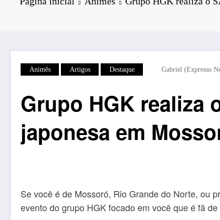
Página inicial
Animês
Grupo HGK realiza o S
Animês
Artigos
Destaque
Gabriel (Expresso N
Grupo HGK realiza o
japonesa em Mosso
Se você é de Mossoró, Rio Grande do Norte, ou pr
evento do grupo HGK focado em você que é fã de 