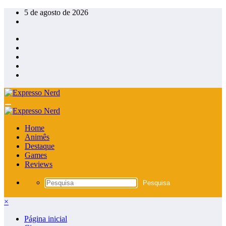
Pular
5 de agosto de 2026
para
o
conteúdo
Home
Animês
Destaque
Games
Reviews
×
Página inicial