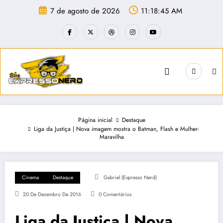
Pular
7 de agosto de 2026
11:18:46 AM
para
o
conteúdo
Página inicial
Destaque
Liga da Justiça | Nova imagem mostra o Batman, Flash e Mulher-
Maravilha
Cinema
Destaque
Gabriel (Expresso Nerd)
20 De Dezembro De 2016
0 Comentários
Liga da Justiça | Nova