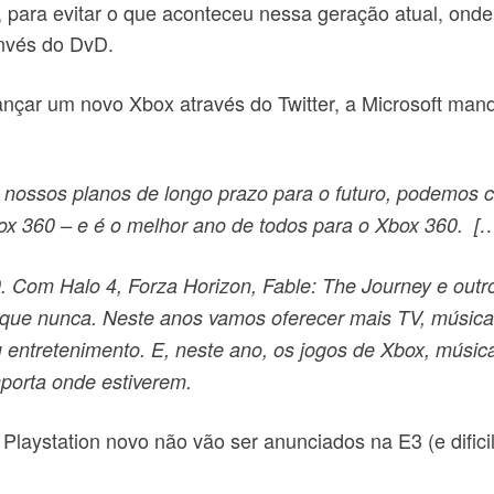
, para evitar o que aconteceu nessa geração atual, onde
invés do DvD.
çar um novo Xbox através do Twitter, a Microsoft mando
em nossos planos de longo prazo para o futuro, podemos
ox 360 – e é o melhor ano de todos para o Xbox 360. [
 Com Halo 4, Forza Horizon, Fable: The Journey e outro
o que nunca. Neste anos vamos oferecer mais TV, músic
eu entretenimento. E, neste ano, os jogos de Xbox, músi
porta onde estiverem.
aystation novo não vão ser anunciados na E3 (e difici