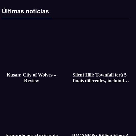
Últimas notícias
Kusan: City of Wolves –
Silent Hill: Townfall terá 5
Review
finais diferentes, incluindo
finais secretos
Inspirado nos clássicos de
JOGAMOS: Killing Floor 3